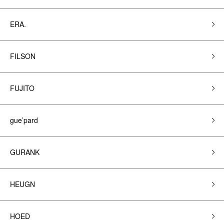
ERA.
FILSON
FUJITO
gue’pard
GURANK
HEUGN
HOED