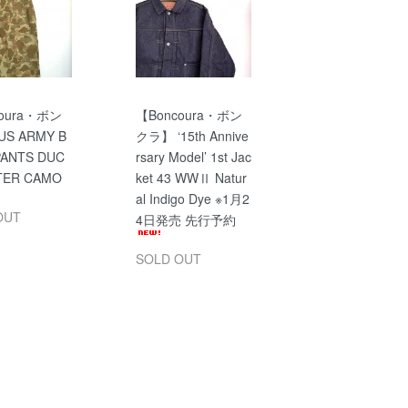
oura・ボン
【Boncoura・ボン
S ARMY B
クラ】 ‘15th Annive
PANTS DUC
rsary Model’ 1st Jac
TER CAMO
ket 43 WWⅡ Natur
al Indigo Dye ※1月2
OUT
4日発売 先行予約
SOLD OUT