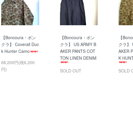
【Boncoura・ボン
【Boncoura・ボン
【Bonc
クラ】 Coverall Duc
クラ】 US ARMY B
クラ】 U
k Hunter Camo
AKER PANTS COT
AKER 
TON LINEN DENIM
K HUN
68,200円(税6,200
円)
SOLD OUT
SOLD 