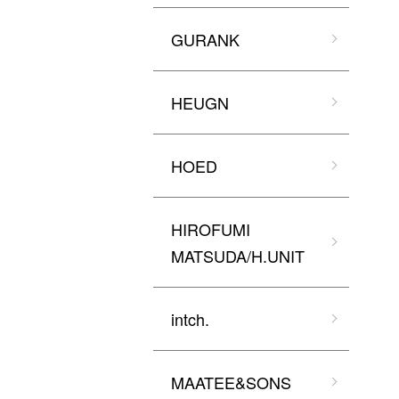
GURANK
HEUGN
HOED
HIROFUMI
MATSUDA/H.UNIT
intch.
MAATEE&SONS