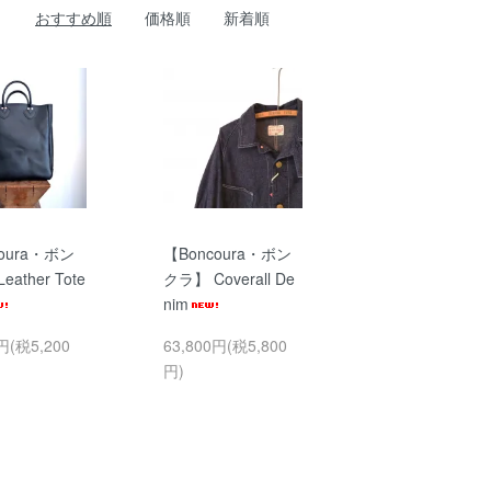
おすすめ順
価格順
新着順
oura・ボン
【Boncoura・ボン
ather Tote
クラ】 Coverall De
nim
円(税5,200
63,800円(税5,800
円)