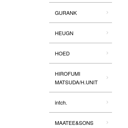
GURANK
HEUGN
HOED
HIROFUMI
MATSUDA/H.UNIT
intch.
MAATEE&SONS