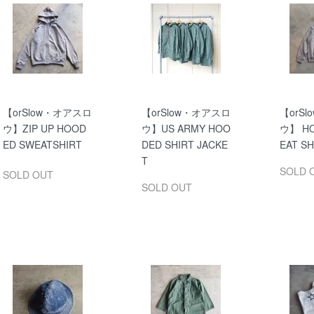
【orSlow・オアスロ
【orSlow・オアスロ
【orS
ウ】ZIP UP HOOD
ウ】US ARMY HOO
ウ】 H
ED SWEATSHIRT
DED SHIRT JACKE
EAT SH
T
SOLD 
SOLD OUT
SOLD OUT