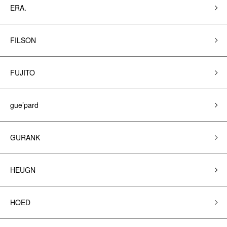
ERA.
FILSON
FUJITO
gue’pard
GURANK
HEUGN
HOED