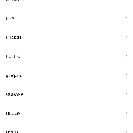
ERA.
FILSON
FUJITO
gue’pard
GURANK
HEUGN
HOED