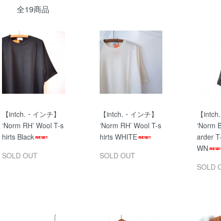
全19商品
【intch.・インチ】
【intch.・インチ】
【int
‘Norm RH’ Wool T-s
‘Norm RH’ Wool T-s
‘Norm B
hirts Black
hirts WHITE
arder T
WN
SOLD OUT
SOLD OUT
SOLD 