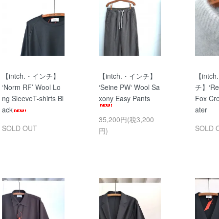
【intch.・インチ】
【intch.・インチ】
【intc
‘Norm RF’ Wool Lo
‘Seine PW‘ Wool Sa
チ】‘Ren
ng SleeveT-shirts Bl
xony Easy Pants
Fox Cr
ack
ater
35,200円(税3,200
SOLD OUT
SOLD 
円)