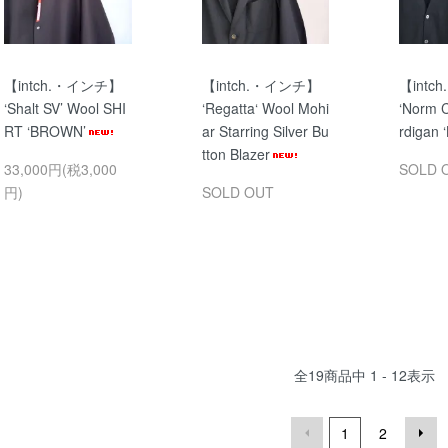
【intch.・インチ】
【intch.・インチ】
【int
‘Shalt SV’ Wool SHI
‘Regatta‘ Wool Mohi
‘Norm 
RT ‘BROWN’
ar Starring Silver Bu
rdigan 
tton Blazer
33,000円(税3,000
SOLD 
円)
SOLD OUT
全
19
商品中
1 - 12
表示
1
2