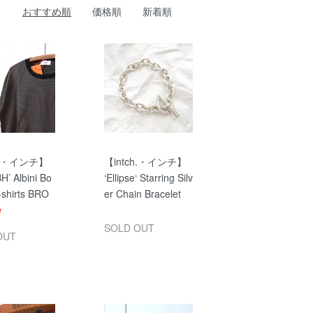
おすすめ順
価格順
新着順
ch.・インチ】
【intch.・インチ】
H’ Albini Bo
‘Ellipse‘ Starring Silv
-shirts BRO
er Chain Bracelet
SOLD OUT
OUT