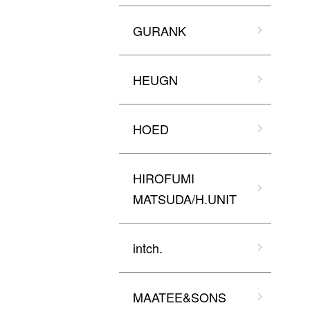
GURANK
HEUGN
HOED
HIROFUMI
MATSUDA/H.UNIT
intch.
MAATEE&SONS