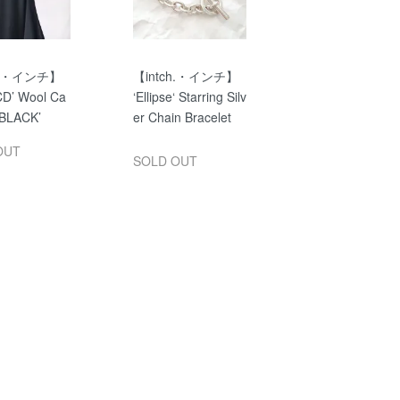
ch.・インチ】
【intch.・インチ】
CD’ Wool Ca
‘Ellipse‘ Starring Silv
‘BLACK’
er Chain Bracelet
OUT
SOLD OUT