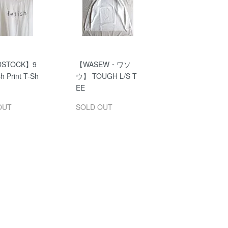
DSTOCK】9
【WASEW・ワソ
sh Print T-Sh
ウ】 TOUGH L/S T
EE
OUT
SOLD OUT