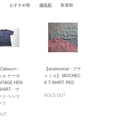
おすすめ順
価格順
新着順
 Cabourn・
【anatomical・アナ
ェル ケーボ
トミカ】 MOCNEC
NTAGE HEN
K T-SHIRT RED
‐SHIRT・ヴ
SOLD OUT
ージ ヘンリ
ャツ
OUT