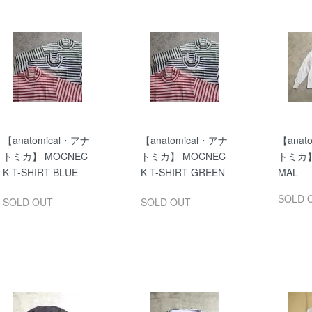
【anatomical・アナ
【anatomical・アナ
【anat
トミカ】 MOCNEC
トミカ】 MOCNEC
トミカ】
K T-SHIRT BLUE
K T-SHIRT GREEN
MAL
SOLD 
SOLD OUT
SOLD OUT