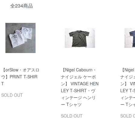
全234商品
【orSlow・オアスロ
【Nigel Cabourn・
【Nigel
ウ】PRINT T-SHIR
ナイジェル ケーボ
ナイジ
T
ン】 VINTAGE HEN
ン】 VI
LEY T‐SHIRT・ヴ
LEY T
SOLD OUT
ィンテージ ヘンリ
ィンテ
ー Tシャツ
ー Tシ
SOLD OUT
SOLD 