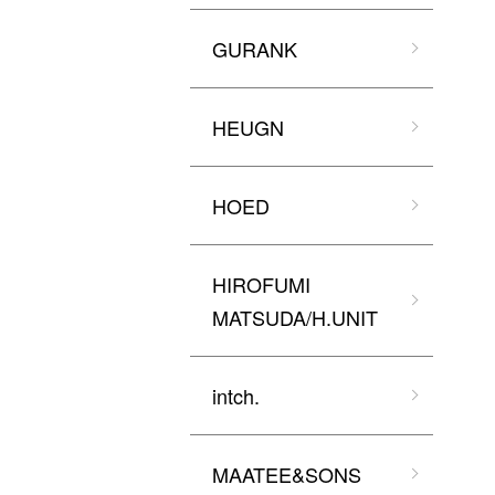
GURANK
HEUGN
HOED
HIROFUMI
MATSUDA/H.UNIT
intch.
MAATEE&SONS