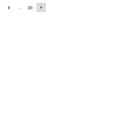
...
9
20