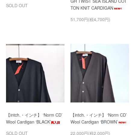
GH TWIST SEA ISLAND COT
SOLD OUT
TON KNIT CARDIGAN
51,700円(税4,700円)
【intch.・インチ】 ‘Norm CD’
【intch.・インチ】 ‘Norm CD’
Wool Cardigan ‘BLACK’
Wool Cardigan ‘BROWN’
SOLD OUT
22,000円(税2,000円)