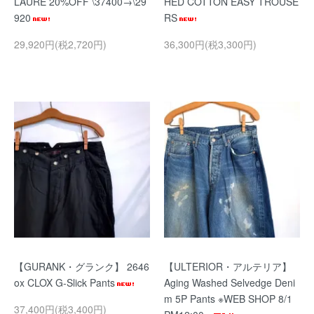
LAURE 20%OFF \37400→\29
HED COTTON EASY TROUSE
920
RS
29,920円(税2,720円)
36,300円(税3,300円)
【GURANK・グランク】 2646
【ULTERIOR・アルテリア】
ox CLOX G-Slick Pants
Aging Washed Selvedge Deni
m 5P Pants ※WEB SHOP 8/1
37,400円(税3,400円)