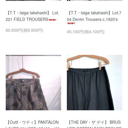
【T.T・taiga takahashi】 Lot.
【T.T・taiga takahashi】Lot.7
221 FIELD TROUSERS
04 Denim Trousers c.1920's
60,500円(税5,500円)
45,100円(税4,100円)
【Outil・ウティ】PANTALON
【THE DAY・ザ デイ】 BRUS