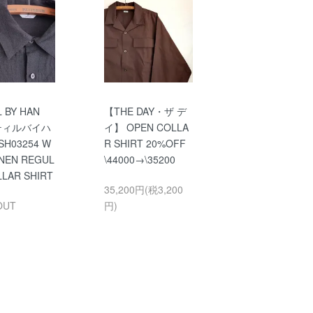
 BY HAN
【THE DAY・ザ デ
ティルバイハ
イ】 OPEN COLLA
H03254 W
R SHIRT 20%OFF
INEN REGUL
\44000→\35200
LLAR SHIRT
35,200円(税3,200
OUT
円)