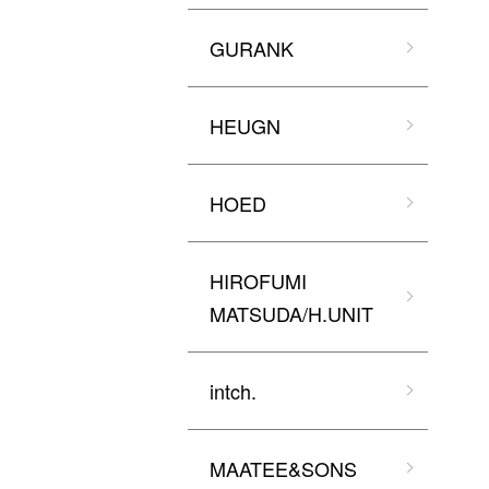
GURANK
HEUGN
HOED
HIROFUMI
MATSUDA/H.UNIT
intch.
MAATEE&SONS