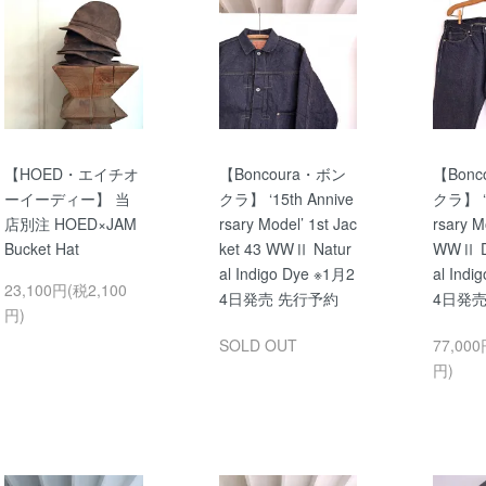
【HOED・エイチオ
【Boncoura・ボン
【Bonc
ーイーディー】 当
クラ】 ‘15th Annive
クラ】 ‘1
店別注 HOED×JAM
rsary Model’ 1st Jac
rsary M
Bucket Hat
ket 43 WWⅡ Natur
WWⅡ D
al Indigo Dye ※1月2
al Indi
23,100円(税2,100
4日発売 先行予約
4日発売
円)
SOLD OUT
77,000
円)