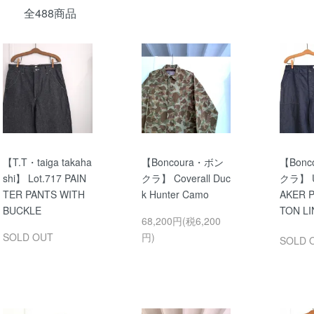
全488商品
【T.T・taiga takaha
【Boncoura・ボン
【Bonc
shi】 Lot.717 PAIN
クラ】 Coverall Duc
クラ】 U
TER PANTS WITH
k Hunter Camo
AKER 
BUCKLE
TON L
68,200円(税6,200
SOLD OUT
円)
SOLD 