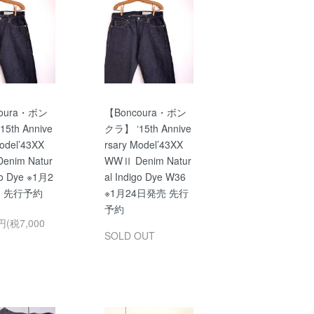
oura・ボン
【Boncoura・ボン
5th Annive
クラ】 ‘15th Annive
odel’43XX
rsary Model’43XX
enim Natur
WWⅡ Denim Natur
go Dye ※1月2
al Indigo Dye W36
 先行予約
※1月24日発売 先行
予約
円(税7,000
SOLD OUT