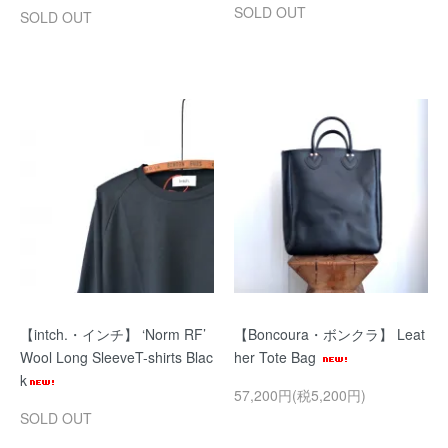
SOLD OUT
SOLD OUT
【intch.・インチ】 ‘Norm RF’
【Boncoura・ボンクラ】 Leat
Wool Long SleeveT-shirts Blac
her Tote Bag
k
57,200円(税5,200円)
SOLD OUT