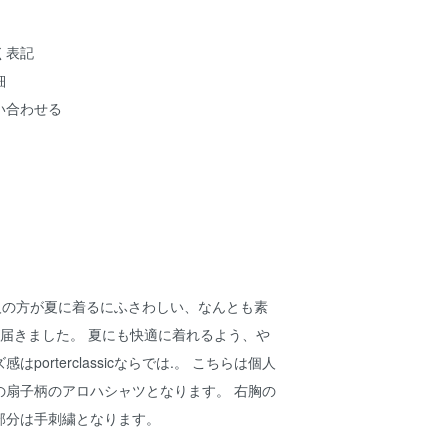
く表記
細
い合わせる
cより大人の方が夏に着るにふさわしい、なんとも素
RTが届きました。 夏にも快適に着れるよう、や
porterclassicならでは.。 こちらは個人
の扇子柄のアロハシャツとなります。 右胸の
部分は手刺繍となります。