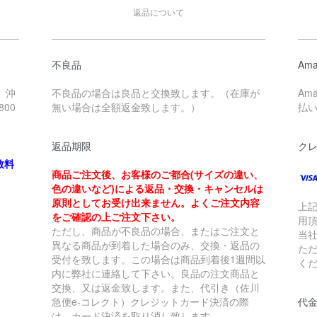
返品について
不良品
Ama
、沖
不良品の場合は良品と交換致します。（在庫が
Am
00
無い場合は全額返金致します。）
払
返品期限
ク
数料
商品ご注文後、お客様のご都合(サイズの違い、
色の違いなど)による返品・交換・キャンセルは
原則としてお受け出来ません。よくご注文内容
上
をご確認の上ご注文下さい。
用
ただし、商品が不良品の場合、またはご注文と
当
異なる商品が到着した場合のみ、交換・返品の
た
受付を致します。この場合は商品到着後1週間以
く
内に弊社に連絡して下さい。良品の注文商品と
交換、又は返金致します。また、代引き（佐川
急便e-コレクト）クレジットカード決済の際
代金
は、カード決済を取り消し致します。