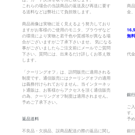
これらの場合の当該商品の返送及び再送に要す
商
る送料などは弊社にて負担致します。
金
商品画像は実物に近く見えるよう努力しており
ますがお客様のご使用のモニタ、ブラウザなど
16
の環境により実物と若干色や質感等が異なる場
無
合がございますがご了承下さいませ。 気になる
事がございましたらご注文前にメールでご質問
下さい。質問には、出来るだけ詳しくお答え致
代
します。
￥
「クーリングオフ」は、訪問販売に適用される
制度です。通信販売にはクーリングオフの適用
￥
は義務付けられておりません。当インターネッ
ト通販は、お客様からアクセスを頂く通信販売
銀
の為、クーリングオフ制度は適用されません。
予めご了承下さい。
ご
す
返品送料
予
不良品・欠損品、誤商品配送の際の返品に関し
銀