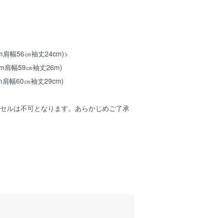
m肩幅56㎝袖丈24cm)>
cm肩幅59㎝袖丈26m)
m肩幅60㎝袖丈29cm)
ンセルは不可となります。あらかじめご了承