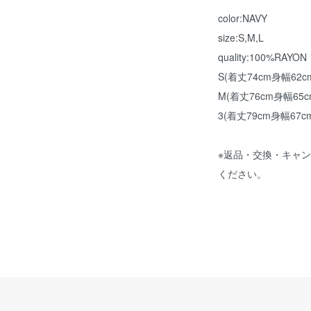
color:NAVY
size:S,M,L
quality:100%RAYON
S(着丈74cm身幅62c
M(着丈76cm身幅65
3(着丈79cm身幅67c
※返品・交換・キャ
ください。