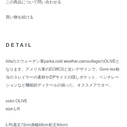
この商品について問い合わせる
買い物を続ける
DETAIL
00sのスウェーデン軍parka,cold weather,camouflageのOLIVEと
なります。アメリカ軍のECWCSと近いデザインで、Gore-tex相
当の３レイヤーの素材やZIPサイドの隠しポケット、ベンチレー
ションなど機能的ディテールの揃った、オススメアウター。
color:OLIVE
size:L-R
L-R(着丈72cm身幅68cm裄丈90cm)