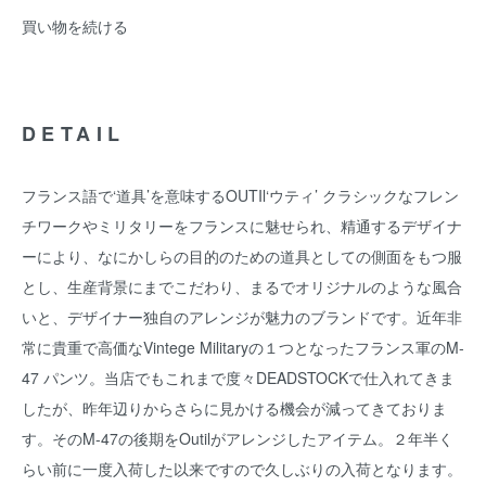
買い物を続ける
DETAIL
フランス語で‘道具’を意味するOUTIl‘ウティ’ クラシックなフレン
チワークやミリタリーをフランスに魅せられ、精通するデザイナ
ーにより、なにかしらの目的のための道具としての側面をもつ服
とし、生産背景にまでこだわり、まるでオリジナルのような風合
いと、デザイナー独自のアレンジが魅力のブランドです。近年非
常に貴重で高価なVintege Militaryの１つとなったフランス軍のM-
47 パンツ。当店でもこれまで度々DEADSTOCKで仕入れてきま
したが、昨年辺りからさらに見かける機会が減ってきておりま
す。そのM-47の後期をOutilがアレンジしたアイテム。２年半く
らい前に一度入荷した以来ですので久しぶりの入荷となります。