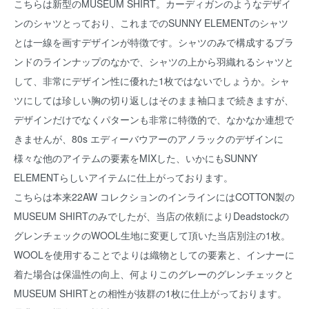
こちらは新型のMUSEUM SHIRT。カーディガンのようなデザイ
ンのシャツとっており、これまでのSUNNY ELEMENTのシャツ
とは一線を画すデザインが特徴です。シャツのみで構成するブラ
ンドのラインナップのなかで、シャツの上から羽織れるシャツと
して、非常にデザイン性に優れた1枚ではないでしょうか。シャ
ツにしては珍しい胸の切り返しはそのまま袖口まで続きますが、
デザインだけでなくパターンも非常に特徴的で、なかなか連想で
きませんが、80s エディーバウアーのアノラックのデザインに
様々な他のアイテムの要素をMIXした、いかにもSUNNY
ELEMENTらしいアイテムに仕上がっております。
こちらは本来22AW コレクションのインラインにはCOTTON製の
MUSEUM SHIRTのみでしたが、当店の依頼によりDeadstockの
グレンチェックのWOOL生地に変更して頂いた当店別注の1枚。
WOOLを使用することでよりは織物としての要素と、インナーに
着た場合は保温性の向上、何よりこのグレーのグレンチェックと
MUSEUM SHIRTとの相性が抜群の1枚に仕上がっております。