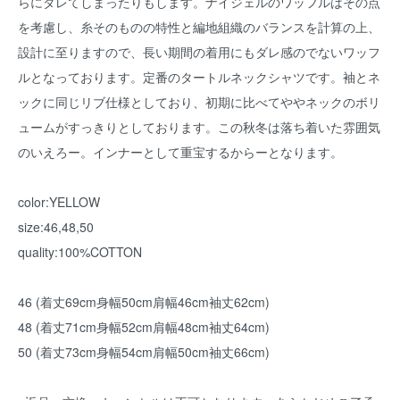
らにダレてしまったりもします。ナイジェルのワッフルはその点
を考慮し、糸そのものの特性と編地組織のバランスを計算の上、
設計に至りますので、長い期間の着用にもダレ感のでないワッフ
ルとなっております。定番のタートルネックシャツです。袖とネ
ックに同じリブ仕様としており、初期に比べてややネックのボリ
ュームがすっきりとしております。この秋冬は落ち着いた雰囲気
のいえろー。インナーとして重宝するからーとなります。
color:YELLOW
size:46,48,50
quality:100%COTTON
46 (着丈69cm身幅50cm肩幅46cm袖丈62cm)
48 (着丈71cm身幅52cm肩幅48cm袖丈64cm)
50 (着丈73cm身幅54cm肩幅50cm袖丈66cm)