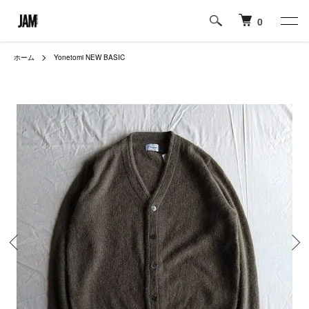
0
ホーム
Yonetomi NEW BASIC