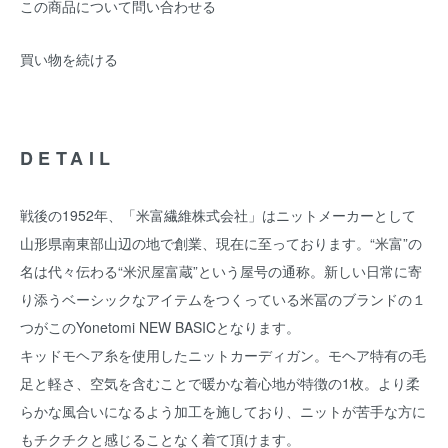
この商品について問い合わせる
買い物を続ける
DETAIL
戦後の1952年、「米富繊維株式会社」はニットメーカーとして
山形県南東部山辺の地で創業、現在に至っております。“米富”の
名は代々伝わる“米沢屋富蔵”という屋号の通称。新しい日常に寄
り添うベーシックなアイテムをつくっている米冨のブランドの１
つがこのYonetomi NEW BASICとなります。
キッドモヘア糸を使用したニットカーディガン。モヘア特有の毛
足と軽さ、空気を含むことで暖かな着心地が特徴の1枚。より柔
らかな風合いになるよう加工を施しており、ニットが苦手な方に
もチクチクと感じることなく着て頂けます。