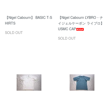
【Nigel Cabourn】 BASIC T-S
【Nigel Cabourn LYBRO・ナ
HIRTS
イジェルケーボン ライブロ】
USMC CAP
SOLD OUT
SOLD OUT