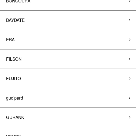
BONCOURA
DAYDATE
ERA.
FILSON
FUJITO
gue’pard
GURANK