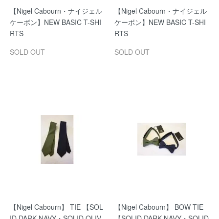
【Nigel Cabourn・ナイジェル
【Nigel Cabourn・ナイジェル
ケーボン】NEW BASIC T-SHI
ケーボン】NEW BASIC T-SHI
RTS
RTS
SOLD OUT
SOLD OUT
【Nigel Cabourn】 TIE 【SOL
【Nigel Cabourn】 BOW TIE
ID DARK NAVY・SOLID OLIV
【SOLID DARK NAVY・SOLID