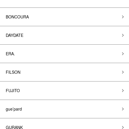
BONCOURA
DAYDATE
ERA.
FILSON
FUJITO
gue’pard
GURANK