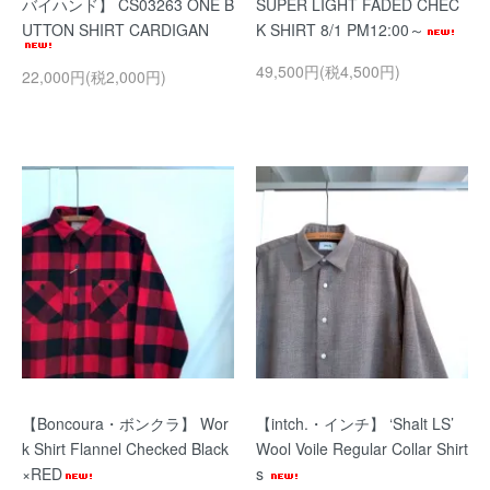
バイハンド】 CS03263 ONE B
SUPER LIGHT FADED CHEC
UTTON SHIRT CARDIGAN
K SHIRT 8/1 PM12:00～
49,500円(税4,500円)
22,000円(税2,000円)
【Boncoura・ボンクラ】 Wor
【intch.・インチ】 ‘Shalt LS’
k Shirt Flannel Checked Black
Wool Voile Regular Collar Shirt
×RED
s