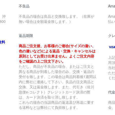
不良品
Ama
、沖
不良品の場合は良品と交換致します。（在庫が
Am
00
無い場合は全額返金致します。）
払
返品期限
ク
数料
商品ご注文後、お客様のご都合(サイズの違い、
色の違いなど)による返品・交換・キャンセルは
原則としてお受け出来ません。よくご注文内容
上
をご確認の上ご注文下さい。
用
ただし、商品が不良品の場合、またはご注文と
当
異なる商品が到着した場合のみ、交換・返品の
た
受付を致します。この場合は商品到着後1週間以
く
内に弊社に連絡して下さい。良品の注文商品と
交換、又は返金致します。また、代引き（佐川
急便e-コレクト）クレジットカード決済の際
代金
は、カード決済を取り消し致します。
これらの場合の当該商品の返送及び再送に要す
商
る送料などは弊社にて負担致します。
金