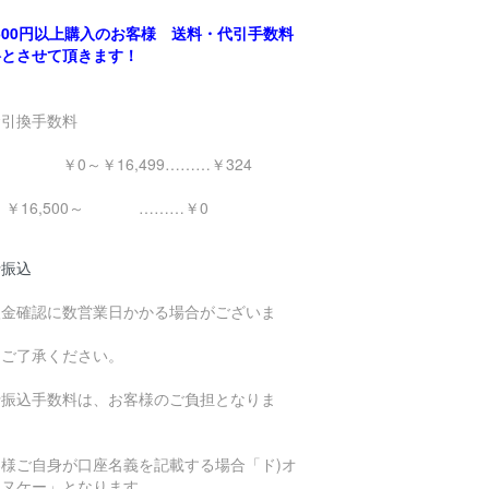
,500円以上購入のお客様 送料・代引手数料
料とさせて頂きます！
金引換手数料
0～￥16,499………￥324
16,500～ ………￥0
行振込
入金確認に数営業日かかる場合がございま
。
めご了承ください。
行振込手数料は、お客様のご負担となりま
。
客様ご自身が口座名義を記載する場合「ド)オ
エヌケー」となります。