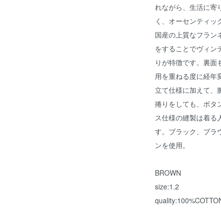
れながら、生活に寄
く、オーセンティッ
国産の上質なフラン
をすることでヴィン
りが特徴です。裏面
用を重ねる度に経年
立て仕様に加えて、
捲りをしても、ボタ
ス仕様の縫製は着る
す。ブラック、ブラ
ンを使用。
BROWN
size:1.2
quality:100%COTTO