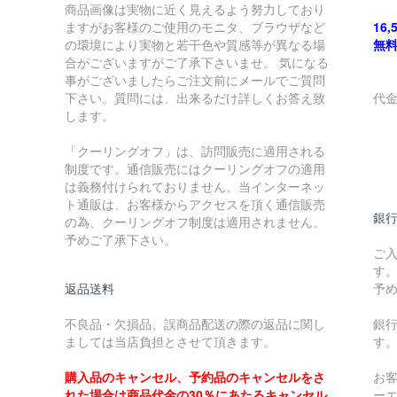
商品画像は実物に近く見えるよう努力しており
ますがお客様のご使用のモニタ、ブラウザなど
16
の環境により実物と若干色や質感等が異なる場
無
合がございますがご了承下さいませ。 気になる
事がございましたらご注文前にメールでご質問
下さい。質問には、出来るだけ詳しくお答え致
代
します。
￥
「クーリングオフ」は、訪問販売に適用される
制度です。通信販売にはクーリングオフの適用
￥
は義務付けられておりません。当インターネッ
ト通販は、お客様からアクセスを頂く通信販売
銀
の為、クーリングオフ制度は適用されません。
予めご了承下さい。
ご
す
返品送料
予
不良品・欠損品、誤商品配送の際の返品に関し
銀
ましては当店負担とさせて頂きます。
す
購入品のキャンセル、予約品のキャンセルをさ
お
れた場合は商品代金の30％にあたるキャンセル
ー