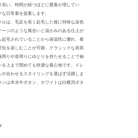
り添い、時間が経つほどに愛着が増してい
クな日常着を提案します。
ネルは、毛足を長く起毛した後に特殊な染色
テージのような風合いと温かみのある仕上が
も起毛されていることから保温性に優れ、着
変化を楽しむことが可能。クラシックな表前
腕周りや首周りにゆとりを持たせることで袖
ンを上まで閉めても快適な着心地です。ドレ
人や合わせるスタイリングを選ばず活躍しま
ウンは本水牛ボタン、ホワイトは白蝶貝ボタ
N