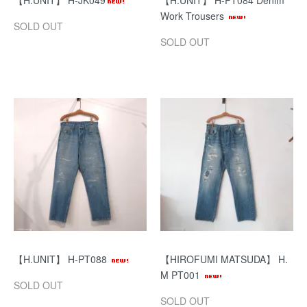
【H.UNIT】 H-JK049
【H.UNIT】 H-PT084 Denim
Work Trousers
SOLD OUT
SOLD OUT
【H.UNIT】 H-PT088
【HIROFUMI MATSUDA】 H.
M PT001
SOLD OUT
SOLD OUT