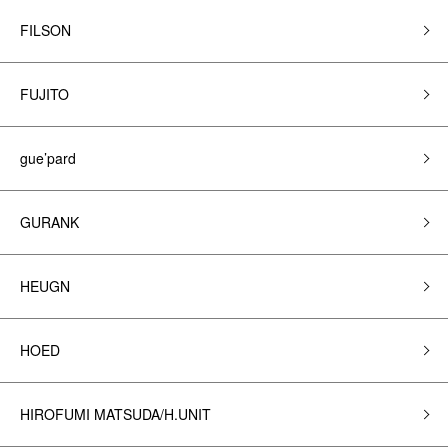
FILSON
FUJITO
gue’pard
GURANK
HEUGN
HOED
HIROFUMI MATSUDA/H.UNIT