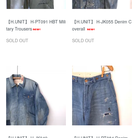
【H.UNIT】 H-PT091 HBT Mili
【H.UNIT】 H-JK055 Denim C
tary Trousers
overall
SOLD OUT
SOLD OUT