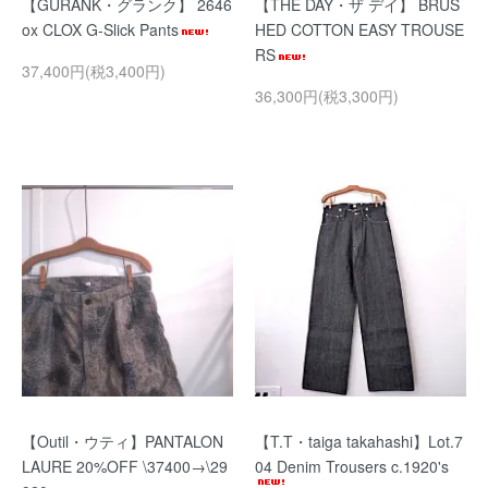
【GURANK・グランク】 2646
【THE DAY・ザ デイ】 BRUS
ox CLOX G-Slick Pants
HED COTTON EASY TROUSE
RS
37,400円(税3,400円)
36,300円(税3,300円)
【Outil・ウティ】PANTALON
【T.T・taiga takahashi】Lot.7
LAURE 20%OFF \37400→\29
04 Denim Trousers c.1920's