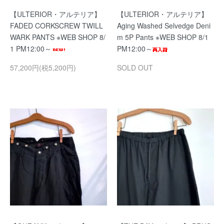
【ULTERIOR・アルテリア】
【ULTERIOR・アルテリア】
FADED CORKSCREW TWILL
Aging Washed Selvedge Deni
WARK PANTS ※WEB SHOP 8/
m 5P Pants ※WEB SHOP 8/1
1 PM12:00～
PM12:00～
57,200円(税5,200円)
SOLD OUT