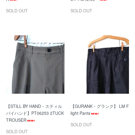
SOLD OUT
SOLD OUT
【STILL BY HAND・スティル
【GURANK・グランク】 LM F
バイハンド】PT06253 2TUCK
light Pants
TROUSER
SOLD OUT
SOLD OUT