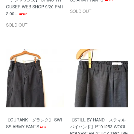
OUSER WEB SHOP 9/20 PM1
SOLD OUT
2:00～
SOLD OUT
【GURANK・グランク】 SWI
【STILL BY HAND・スティル
SS ARMY PANTS
バイハンド】PT01253 WOOL
POLYESTER 2TUCK TROUSE