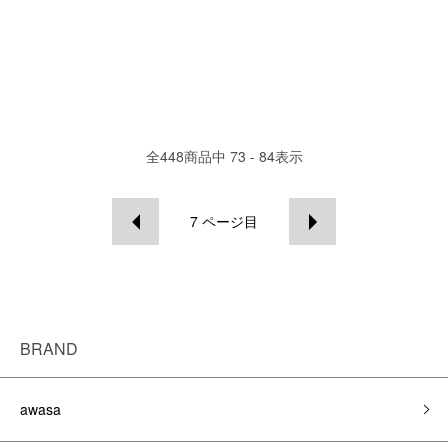
全
448
商品中
73 - 84
表示
7
ページ目
BRAND
awasa