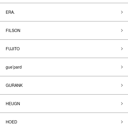
ERA.
FILSON
FUJITO
gue’pard
GURANK
HEUGN
HOED