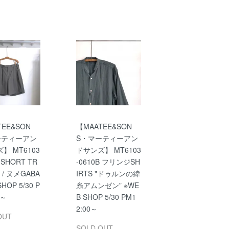
TEE&SON
【MAATEE&SON
ーティーアン
S・マーティーアン
】 MT6103
ドサンズ】 MT6103
 SHORT TR
-0610B フリンジSH
 / ヌメGABA
IRTS "ドゥルンの緯
HOP 5/30 P
糸アムンゼン" ※WE
0～
B SHOP 5/30 PM1
2:00～
OUT
SOLD OUT