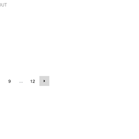
OUT
...
9
12