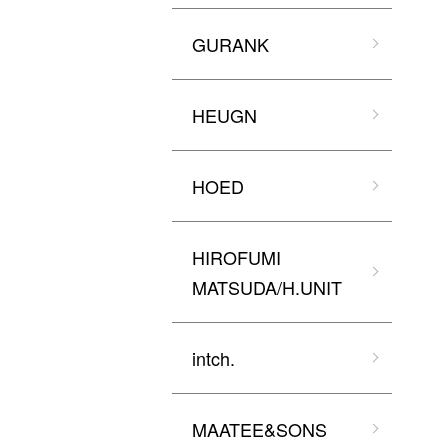
GURANK
HEUGN
HOED
HIROFUMI
MATSUDA/H.UNIT
intch.
MAATEE&SONS