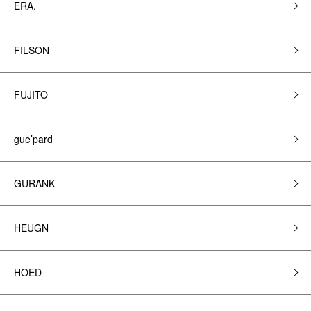
ERA.
FILSON
FUJITO
gue’pard
GURANK
HEUGN
HOED