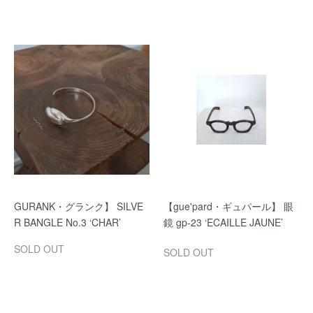
GURANK・グランク】 SILVE
【gue'pard・ギュパール】 眼
R BANGLE No.3 ‘CHAR’
鏡 gp-23 ‘ECAILLE JAUNE’
SOLD OUT
SOLD OUT