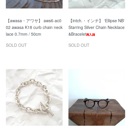
【awasa・アワサ】 aws6-ac0
【intch.・インチ】 ‘Ellipse NB‘
02 awasa K18 curb chain neck
Starring Silver Chain Necklace
lace 0.7mm / 50cm
&Bracelet
SOLD OUT
SOLD OUT