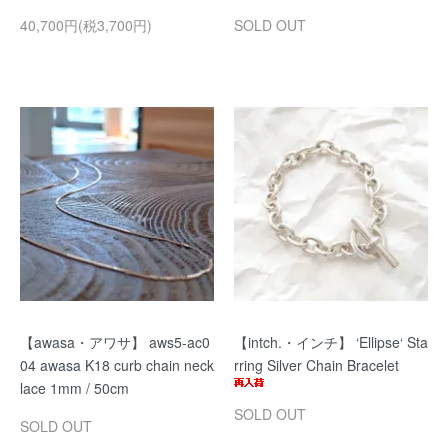
40,700円(税3,700円)
SOLD OUT
【awasa・アワサ】 aws5-ac0
【intch.・インチ】 ‘Ellipse‘ Sta
04 awasa K18 curb chain neck
rring Silver Chain Bracelet
lace 1mm / 50cm
SOLD OUT
SOLD OUT