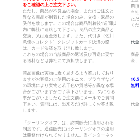
をご確認の上ご注文下さい。
用
ただし、商品が不良品の場合、またはご注文と
当
異なる商品が到着した場合のみ、交換・返品の
た
受付を致します。この場合は商品到着後1週間以
く
内に弊社に連絡して下さい。良品の注文商品と
交換、又は返金致します。また、代引き（佐川
急便e-コレクト）クレジットカード決済の際
代金
は、カード決済を取り消し致します。
これらの場合の当該商品の返送及び再送に要す
商
る送料などは弊社にて負担致します。
金
商品画像は実物に近く見えるよう努力しており
ますがお客様のご使用のモニタ、ブラウザなど
16
の環境により実物と若干色や質感等が異なる場
無
合がございますがご了承下さいませ。 気になる
事がございましたらご注文前にメールでご質問
下さい。質問には、出来るだけ詳しくお答え致
代
します。
￥
「クーリングオフ」は、訪問販売に適用される
制度です。通信販売にはクーリングオフの適用
￥
は義務付けられておりません。当インターネッ