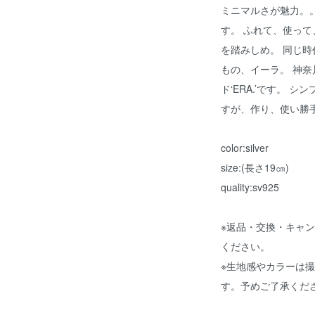
ミニマルさが魅力。。
す。 ふれて、使って
を踏みしめ。 同じ時
もの、イーラ。 神
ド‘ERA.’です。
すが、作り、使い勝
color:silver
size:(長さ19㎝)
quality:sv925
※返品・交換・キャ
ください。
※生地感やカラーは
す。予めご了承くだ