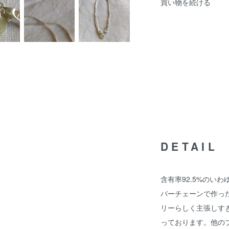
買い物を続ける
DETAIL
含有率92.5%のい
バーチェーンで作った
リーらしく主張しす
っております。他の