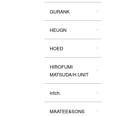
GURANK
HEUGN
HOED
HIROFUMI
MATSUDA/H.UNIT
intch.
MAATEE&SONS