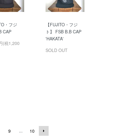
ITO・フジ
【FUJITO・フジ
B CAP
ト】 FSB B.B CAP
'HAKATA'
円(税1,200
SOLD OUT
...
9
10