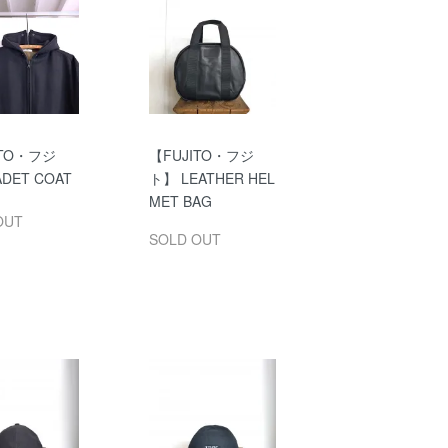
ITO・フジ
【FUJITO・フジ
DET COAT
ト】 LEATHER HEL
MET BAG
OUT
SOLD OUT