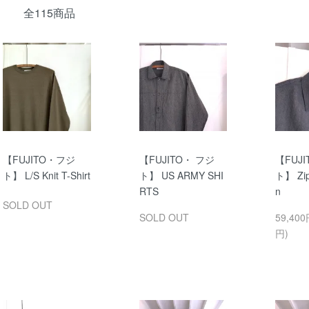
全115商品
【FUJITO・フジ
【FUJITO・ フジ
【FUJ
ト】 L/S Knit T-Shirt
ト】 US ARMY SHI
ト】 Zip
RTS
n
SOLD OUT
SOLD OUT
59,400
円)