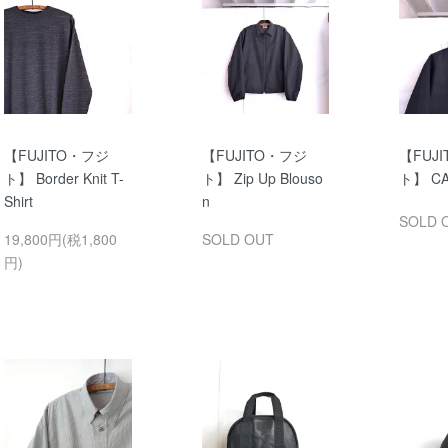
【FUJITO・フジ
【FUJITO・フジ
【FUJ
ト】 Border Knit T-
ト】 Zip Up Blouso
ト】 CA
Shirt
n
SOLD 
19,800円(税1,800
SOLD OUT
円)