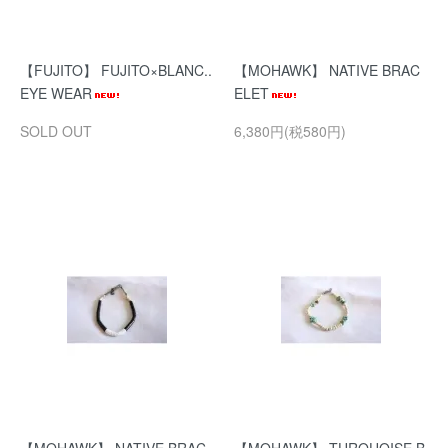
【FUJITO】 FUJITO×BLANC..
【MOHAWK】 NATIVE BRAC
EYE WEAR
ELET
SOLD OUT
6,380円(税580円)