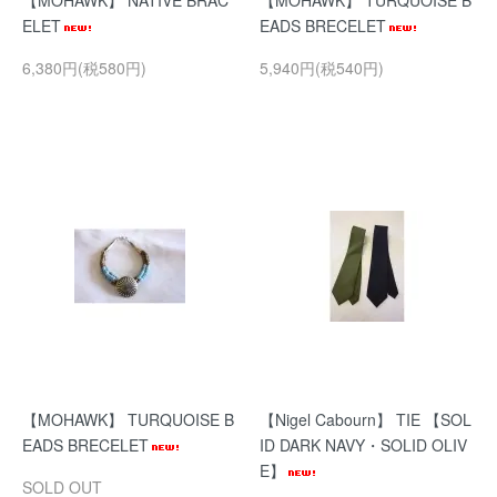
【MOHAWK】 NATIVE BRAC
【MOHAWK】 TURQUOISE B
ELET
EADS BRECELET
6,380円(税580円)
5,940円(税540円)
【MOHAWK】 TURQUOISE B
【Nigel Cabourn】 TIE 【SOL
EADS BRECELET
ID DARK NAVY・SOLID OLIV
E】
SOLD OUT