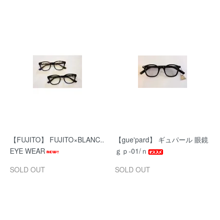
【FUJITO】 FUJITO×BLANC..
【gue'pard】 ギュパール 眼鏡
EYE WEAR
ｇｐ-01/ｎ
SOLD OUT
SOLD OUT