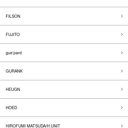
FILSON
FUJITO
gue’pard
GURANK
HEUGN
HOED
HIROFUMI MATSUDA/H.UNIT