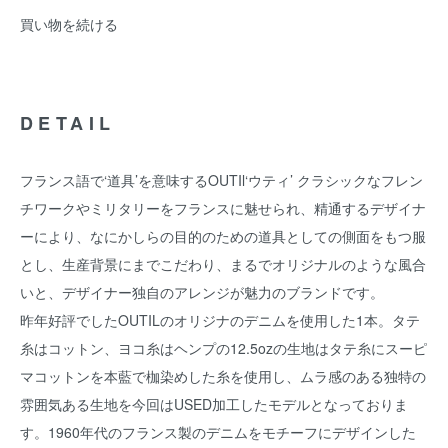
買い物を続ける
DETAIL
フランス語で‘道具’を意味するOUTIl‘ウティ’ クラシックなフレン
チワークやミリタリーをフランスに魅せられ、精通するデザイナ
ーにより、なにかしらの目的のための道具としての側面をもつ服
とし、生産背景にまでこだわり、まるでオリジナルのような風合
いと、デザイナー独自のアレンジが魅力のブランドです。
昨年好評でしたOUTILのオリジナのデニムを使用した1本。タテ
糸はコットン、ヨコ糸はヘンプの12.5ozの生地はタテ糸にスーピ
マコットンを本藍で枷染めした糸を使用し、ムラ感のある独特の
雰囲気ある生地を今回はUSED加工したモデルとなっておりま
す。1960年代のフランス製のデニムをモチーフにデザインした