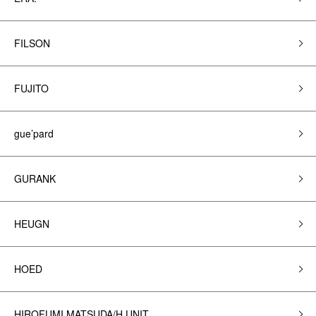
FILSON
FUJITO
gue’pard
GURANK
HEUGN
HOED
HIROFUMI MATSUDA/H.UNIT