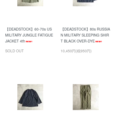
【DEADSTOCK】60-70s US
【DEADSTOCK】80s RUSSIA
MILITARY JUNGLE FATIGUE
N MILITARY SLEEPING SHIR
JACKET 4th
T BLACK OVER-DYE
SOLD OUT
10,450円(税950円)