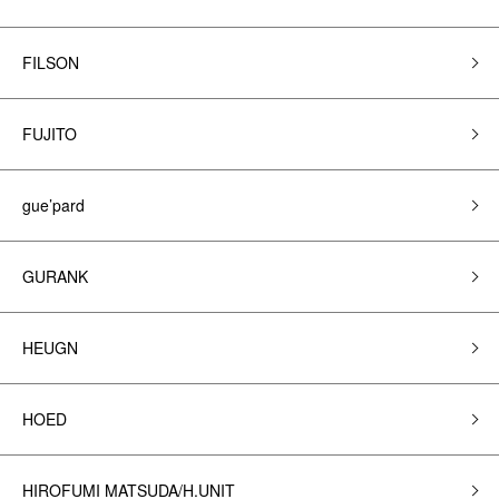
FILSON
FUJITO
gue’pard
GURANK
HEUGN
HOED
HIROFUMI MATSUDA/H.UNIT