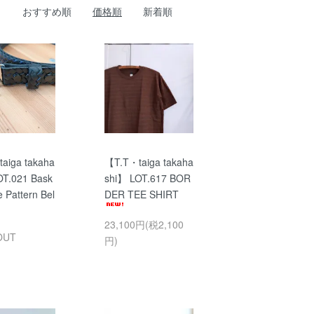
おすすめ順
価格順
新着順
aiga takaha
【T.T・taiga takaha
OT.021 Bask
shi】 LOT.617 BOR
 Pattern Bel
DER TEE SHIRT
23,100円(税2,100
OUT
円)