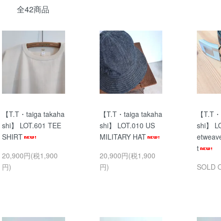
全42商品
【T.T・taiga takaha
【T.T・taiga takaha
【T.T・t
shi】 LOT.601 TEE
shi】 LOT.010 US
shi】 L
SHIRT
MILITARY HAT
etweave
t
20,900円(税1,900
20,900円(税1,900
円)
円)
SOLD 