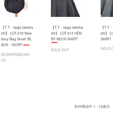
【T.T・taiga takaha
【T.T・taiga takaha
【T.T・t
shi】 LOT.018 New
shi】 LOT.613 HEN
shi】 L
sboy Bag Small ‘BL
RY NECH SHIRT
SHIRT
ACK・IVORY’
SOLD 
SOLD OUT
28,600円(税2,600
円)
全
42
商品中
1 - 12
表示