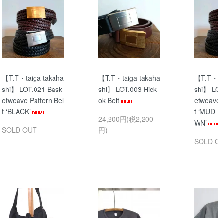
【T.T・taiga takaha
【T.T・taiga takaha
【T.T・t
shi】 LOT.021 Bask
shi】 LOT.003 Hick
shi】 L
etweave Pattern Bel
ok Belt
etweave
t ‘BLACK’
t ‘MUD
24,200円(税2,200
WN’
SOLD OUT
円)
SOLD 