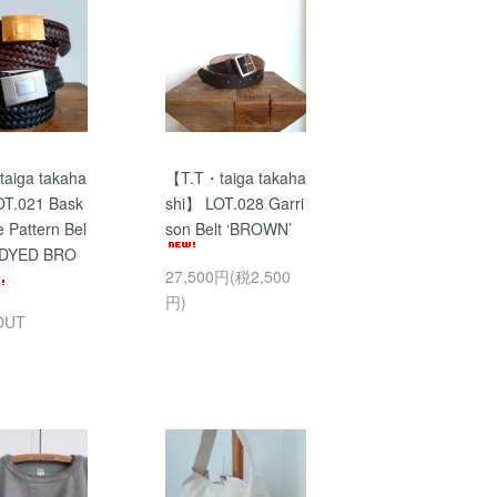
aiga takaha
【T.T・taiga takaha
OT.021 Bask
shi】 LOT.028 Garri
 Pattern Bel
son Belt ‘BROWN’
 DYED BRO
27,500円(税2,500
円)
OUT