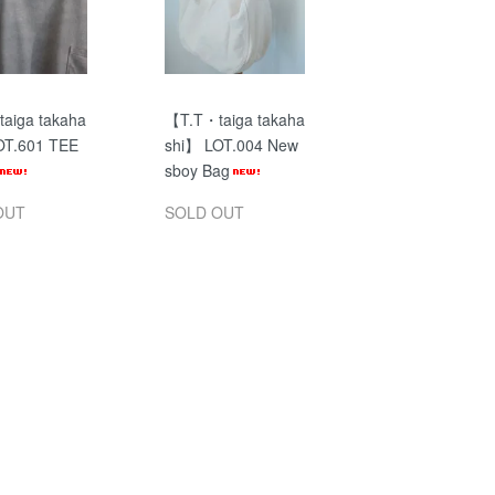
aiga takaha
【T.T・taiga takaha
OT.601 TEE
shi】 LOT.004 New
sboy Bag
OUT
SOLD OUT