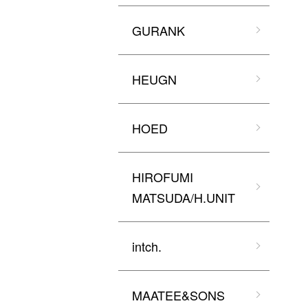
GURANK
HEUGN
HOED
HIROFUMI
MATSUDA/H.UNIT
intch.
MAATEE&SONS