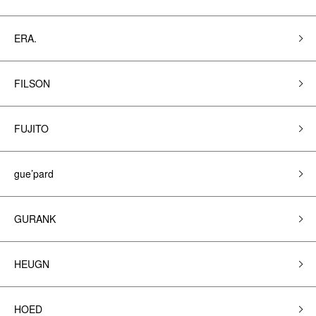
ERA.
FILSON
FUJITO
gue’pard
GURANK
HEUGN
HOED