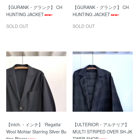
【GURANK・グランク】 CH
【GURANK・グランク】 CH
HUNTING JACKET
HUNTING JACKET
SOLD OUT
SOLD OUT
【intch.・インチ】 ‘Regatta‘
【ULTERIOR・アルテリア】
Wool Mohiar Starring Silver Bu
MULTI STRIPED OVER SH-JK
tton Blazer
TWEB SHOP