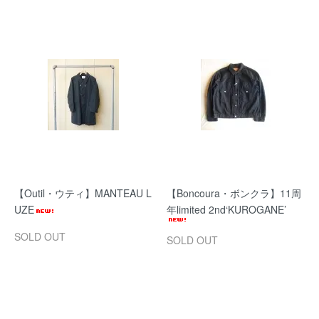
【Outil・ウティ】MANTEAU L
【Boncoura・ボンクラ】11周
UZE
年limited 2nd‘KUROGANE’
SOLD OUT
SOLD OUT