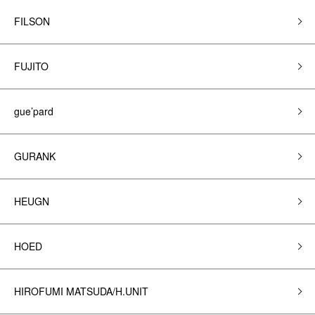
FILSON
FUJITO
gue’pard
GURANK
HEUGN
HOED
HIROFUMI MATSUDA/H.UNIT