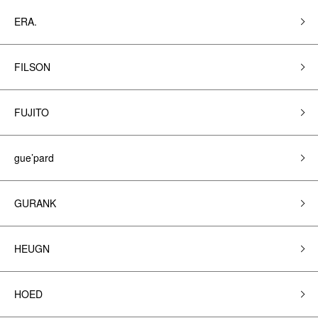
ERA.
FILSON
FUJITO
gue’pard
GURANK
HEUGN
HOED