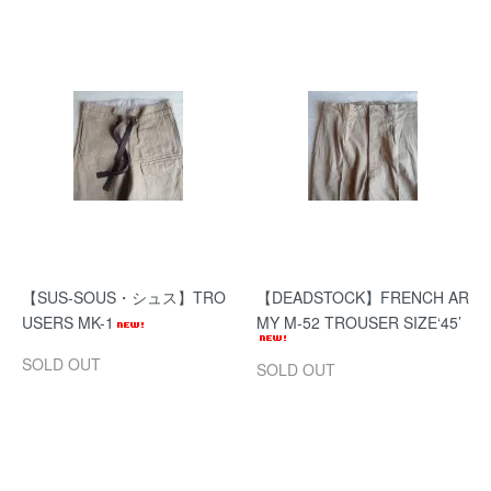
【SUS-SOUS・シュス】TRO
【DEADSTOCK】FRENCH AR
USERS MK-1
MY M-52 TROUSER SIZE‘45’
SOLD OUT
SOLD OUT