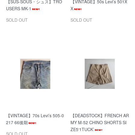
【SUS-SOUS・シュス】TRO
【VINTAGE】50s Levi’s 501X
USERS MK-1
X
SOLD OUT
SOLD OUT
【VINTAGE】70s Levi’s 505-0
【DEADSTOCK】FRENCH AR
217 66後期
MY M-52 CHINO SHORTS SI
ZE5‘1TUCK’
SOLD OUT