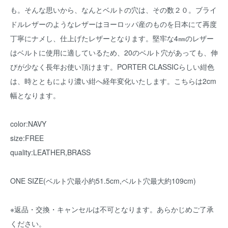
も。そんな思いから、なんとベルトの穴は、その数２０。ブライ
ドルレザーのようなレザーはヨーロッパ産のものを日本にて再度
丁寧にナメし、仕上げたレザーとなります。堅牢な4㎜のレザー
はベルトに使用に適しているため、20のベルト穴があっても、伸
びが少なく長年お使い頂けます。PORTER CLASSICらしい紺色
は、時とともにより濃い紺へ経年変化いたします。こちらは2cm
幅となります。
color:NAVY
size:FREE
quality:LEATHER,BRASS
ONE SIZE(ベルト穴最小約51.5cm,ベルト穴最大約109cm)
※返品・交換・キャンセルは不可となります。あらかじめご了承
ください。