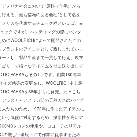
てアメリカ社会において“原料（羊毛）から
を行える、最も信頼のある会社”として名を
アメリカを代表するチェック柄といえば、赤
チェックですが、ハンティングの際にハンタ
めにWOOLRICHによって開発されたこの
もブランドのアイコンとして親しまれていま
タートし、製品生産まで一貫して行え、現在
テゴリーで様々なアイテムを世に送り出して
TIC PARKAもその1つです。創業180周年
、サイズ感等の変更をし、WOOLRICH史上最
TIC PARKAを38年ぶりに発売。元々こち
、アラスカ～アメリカ間の天然ガスのパイプ
人たちのため、1972年に作ったアイテムに
という気候に対応するため、撥水性が高いア
60/40クロスの使用や、コヨーテのリアル
0℃の厳しい環境下にて作業に従事するため