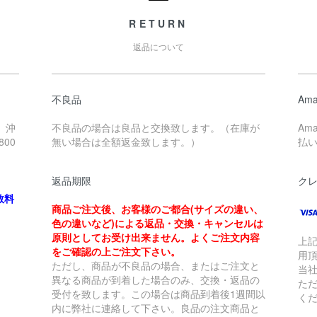
RETURN
返品について
不良品
Ama
、沖
不良品の場合は良品と交換致します。（在庫が
Am
00
無い場合は全額返金致します。）
払
返品期限
ク
数料
商品ご注文後、お客様のご都合(サイズの違い、
色の違いなど)による返品・交換・キャンセルは
原則としてお受け出来ません。よくご注文内容
上
をご確認の上ご注文下さい。
用
ただし、商品が不良品の場合、またはご注文と
当
異なる商品が到着した場合のみ、交換・返品の
た
受付を致します。この場合は商品到着後1週間以
く
内に弊社に連絡して下さい。良品の注文商品と