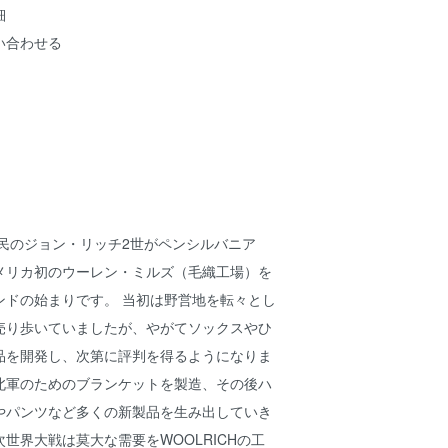
細
い合わせる
移民のジョン・リッチ2世がペンシルバニア
メリカ初のウーレン・ミルズ（毛織工場）を
ンドの始まりです。 当初は野営地を転々とし
売り歩いていましたが、やがてソックスやひ
品を開発し、次第に評判を得るようになりま
北軍のためのブランケットを製造、その後ハ
やパンツなど多くの新製品を生み出していき
世界大戦は莫大な需要をWOOLRICHの工