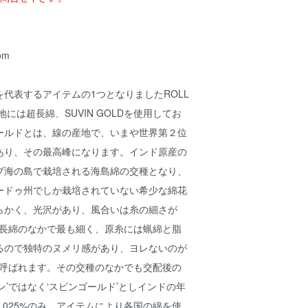
om
代表するアイテムの1つとなりましたROLL
生地には超長綿、SUVIN GOLDを使用してお
ールドとは、線の産地で、いまや世界第２位
あり、その最高峰になります。インド原産の
ブ海の島で栽培される海島綿の交種となり、
ードゥ州でしか栽培されていない希少な綿花
らかく、光沢があり、風合いは糸の細さが
超長綿のなかで最も細く、原糸には蝋綿と脂
るので独特のヌメリ感があり、ヨレないのが
と呼ばれます。その交種のなかでも交配後の
ン’ではなく‘スビンゴールド’としインドの年
.025%のみ。アイテムにより各国の綿を使