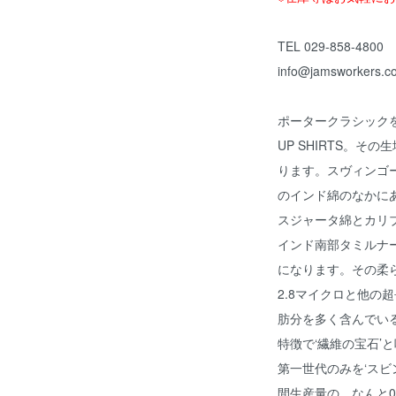
TEL 029-858-4800
info@jamsworkers.c
ポータークラシックを
UP SHIRTS。その
ります。スヴィンゴ
のインド綿のなかに
スジャータ綿とカリ
インド南部タミルナ
になります。その柔
2.8マイクロと他の
肪分を多く含んでい
特徴で‘繊維の宝石’
第一世代のみを‘スビ
間生産量の、なんと0