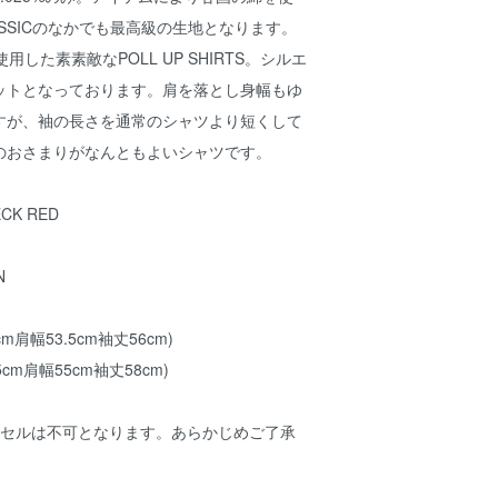
LASSICのなかでも最高級の生地となります。
を使用した素素敵なPOLL UP SHIRTS。シルエ
ットとなっております。肩を落とし身幅もゆ
すが、袖の長さを通常のシャツより短くして
のおさまりがなんともよいシャツです。
ECK RED
N
cm肩幅53.5cm袖丈56cm)
5cm肩幅55cm袖丈58cm)
ンセルは不可となります。あらかじめご了承