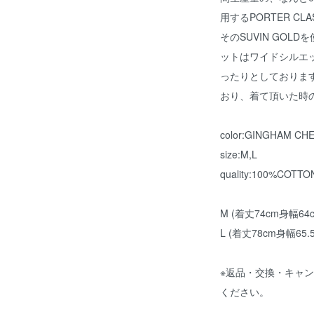
用するPORTER C
そのSUVIN GOLD
ットはワイドシルエ
ったりとしておりま
おり、着て頂いた時
color:GINGHAM CH
size:M,L
quality:100%COTTO
M (着丈74cm身幅64
L (着丈78cm身幅65.
※返品・交換・キャ
ください。