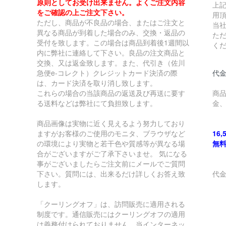
原則としてお受け出来ません。よくご注文内容
上
をご確認の上ご注文下さい。
用
ただし、商品が不良品の場合、またはご注文と
当
異なる商品が到着した場合のみ、交換・返品の
た
受付を致します。この場合は商品到着後1週間以
く
内に弊社に連絡して下さい。良品の注文商品と
交換、又は返金致します。また、代引き（佐川
急便e-コレクト）クレジットカード決済の際
代金
は、カード決済を取り消し致します。
これらの場合の当該商品の返送及び再送に要す
商
る送料などは弊社にて負担致します。
金
商品画像は実物に近く見えるよう努力しており
ますがお客様のご使用のモニタ、ブラウザなど
16
の環境により実物と若干色や質感等が異なる場
無
合がございますがご了承下さいませ。 気になる
事がございましたらご注文前にメールでご質問
下さい。質問には、出来るだけ詳しくお答え致
代
します。
￥
「クーリングオフ」は、訪問販売に適用される
制度です。通信販売にはクーリングオフの適用
￥
は義務付けられておりません。当インターネッ