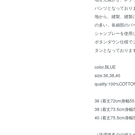
パンツとなっており
地から、縫製、縫製
の多い、各細部のパ
シャンブレーを使用
ボタンダウン仕様で
タンとなっておりま
color,BLUE
size:36,38,40
quality:100%COTTO
36 (着丈72cm身幅55
38 (着丈73.5cm身幅
40 (着丈75.5cm身幅
（洗濯後多少の縮み