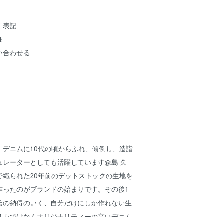
く表記
細
い合わせる
・デニムに10代の頃からふれ、傾倒し、造詣
ュレーターとしても活躍しています森島 久
で織られた20年前のデットストックの生地を
作ったのがブランドの始まりです。その後1
氏の納得のいく、自分だけにしか作れない生
リカではなくオリジナリティーの高いデニム