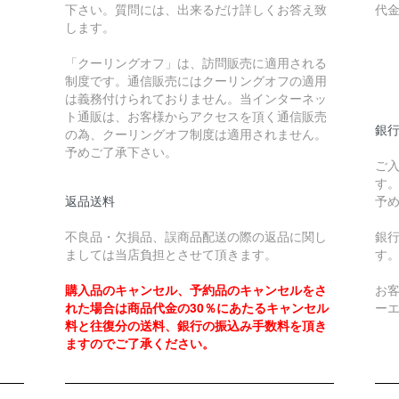
下さい。質問には、出来るだけ詳しくお答え致
代
します。
￥
「クーリングオフ」は、訪問販売に適用される
制度です。通信販売にはクーリングオフの適用
￥
は義務付けられておりません。当インターネッ
ト通販は、お客様からアクセスを頂く通信販売
銀
の為、クーリングオフ制度は適用されません。
予めご了承下さい。
ご
す
返品送料
予
不良品・欠損品、誤商品配送の際の返品に関し
銀
ましては当店負担とさせて頂きます。
す
購入品のキャンセル、予約品のキャンセルをさ
お
れた場合は商品代金の30％にあたるキャンセル
ー
料と往復分の送料、銀行の振込み手数料を頂き
ますのでご了承ください。