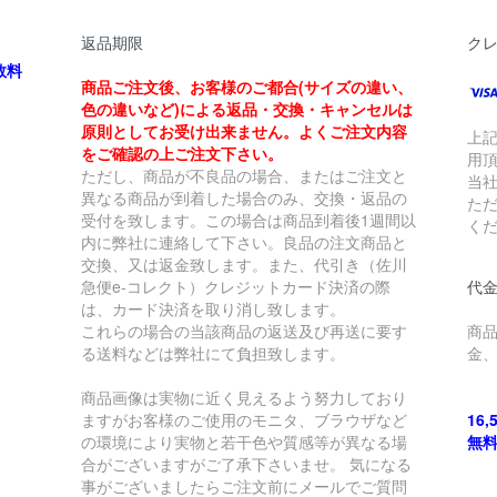
返品期限
ク
数料
商品ご注文後、お客様のご都合(サイズの違い、
色の違いなど)による返品・交換・キャンセルは
原則としてお受け出来ません。よくご注文内容
上
をご確認の上ご注文下さい。
用
ただし、商品が不良品の場合、またはご注文と
当
異なる商品が到着した場合のみ、交換・返品の
た
受付を致します。この場合は商品到着後1週間以
く
内に弊社に連絡して下さい。良品の注文商品と
交換、又は返金致します。また、代引き（佐川
急便e-コレクト）クレジットカード決済の際
代金
は、カード決済を取り消し致します。
これらの場合の当該商品の返送及び再送に要す
商
る送料などは弊社にて負担致します。
金
商品画像は実物に近く見えるよう努力しており
ますがお客様のご使用のモニタ、ブラウザなど
16
の環境により実物と若干色や質感等が異なる場
無
合がございますがご了承下さいませ。 気になる
事がございましたらご注文前にメールでご質問