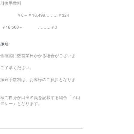
金引換手数料
0～￥16,499………￥324
16,500～ ………￥0
行振込
入金確認に数営業日かかる場合がございま
。
めご了承ください。
行振込手数料は、お客様のご負担となりま
。
客様ご自身が口座名義を記載する場合「ド)オ
エヌケー」となります。