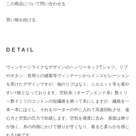
この商品について問い合わせる
買い物を続ける
DETAIL
ヴィンテージライクなデザインのヘンリーネックTシャツ。リブ
やボタン、首周りの縫製等ヴィンテージからインスピレーション
を受けたデザインですが、袖のリブはなく、シルエット等も着や
すい1枚となっております。空紡糸（オープンエンド糸）数ミリ
～数十ミリのコットンの短繊維を撚って糸にしますが、繊維を一
本一本にほぐし、それをローターの中に入れて高速回転させ、遠
心力と空気の圧力で紡績します。空気を適度に含み、表面は撚り
が強く、糸の内側にかけて撚りが甘くなり、着ると柔らかを感じ
れる1枚です。