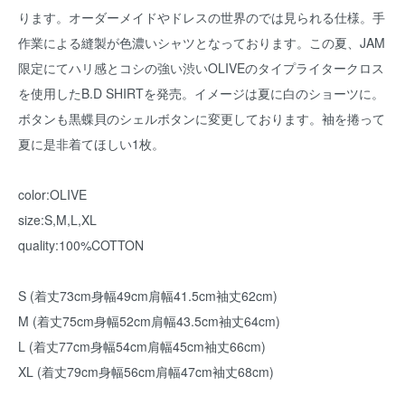
ります。オーダーメイドやドレスの世界のでは見られる仕様。手
作業による縫製が色濃いシャツとなっております。この夏、JAM
限定にてハリ感とコシの強い渋いOLIVEのタイプライタークロス
を使用したB.D SHIRTを発売。イメージは夏に白のショーツに。
ボタンも黒蝶貝のシェルボタンに変更しております。袖を捲って
夏に是非着てほしい1枚。
color:OLIVE
size:S,M,L,XL
quality:100%COTTON
S (着丈73cm身幅49cm肩幅41.5cm袖丈62cm)
M (着丈75cm身幅52cm肩幅43.5cm袖丈64cm)
L (着丈77cm身幅54cm肩幅45cm袖丈66cm)
XL (着丈79cm身幅56cm肩幅47cm袖丈68cm)