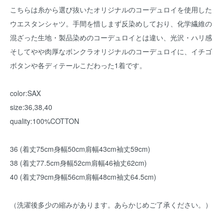
こちらは糸から選び抜いたオリジナルのコーデュロイを使用した
ウエスタンシャツ。手間を惜しまず反染めしており、化学繊維の
混ざった生地・製品染めのコーデュロイとは違い、光沢・ハリ感
そしてやや肉厚なボンクラオリジナルのコーデュロイに、イチゴ
ボタンや各ディテールこだわった1着です。
color:SAX
size:36,38,40
quality:100%COTTON
36 (着丈75cm身幅50cm肩幅43cm袖丈59cm)
38 (着丈77.5cm身幅52cm肩幅46袖丈62cm)
40 (着丈79cm身幅56cm肩幅48cm袖丈64.5cm)
（洗濯後多少の縮みがあります。あらかじめご了承ください。）