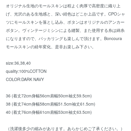
オリジナル生地のモールスキンは程よく肉厚で高密度に織り上
げ、光沢のある生地感と、深い紺色はどこか上品です。CPOシャ
ツにモールスキンを落とし込み、ボタンはオリジナルのアンカー
ボタン。ヴィンテージミシンによる縫製、また使用する糸は綿糸
になりますので、パッカリングも楽しんで頂けます。Boncoura
モールスキンの経年変化、是非お楽しみ下さい。
size:36,38,40
quality:100%COTTON
COLOR:DARK NAVY
36 (着丈72cm身幅56cm肩幅50cm袖丈59.5cm)
38 (着丈74cm身幅58cm肩幅51.5cm袖丈61.5cm)
40 (着丈76cm身幅61cm肩幅53cm袖丈63.5cm)
（洗濯後多少の縮みがあります。あらかじめご了承ください。）