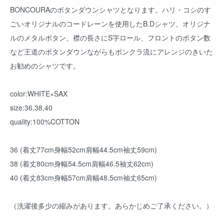
BONCOURAのボタンダウンシャツとなります。ハリ・コシのす
ごいオリジナルのコードレーンを使用したB.Dシャツ、オリジナ
ルのメタルボタン、襟の長さにS字ロール、フロントのボタン数
など王道のボタンダウンながらもボンクラ流にアレンジのきいた
お勧めのシャツです。
color:WHITE×SAX
size:36,38,40
quality:100%COTTON
36 (着丈77cm身幅52cm肩幅44.5cm袖丈59cm)
38 (着丈80cm身幅54.5cm肩幅46.5袖丈62cm)
40 (着丈83cm身幅57cm肩幅48.5cm袖丈65cm)
（洗濯後多少の縮みがあります。あらかじめご了承ください。）