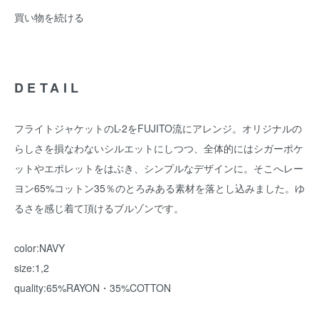
買い物を続ける
DETAIL
フライトジャケットのL-2をFUJITO流にアレンジ。オリジナルの
らしさを損なわないシルエットにしつつ、全体的にはシガーポケ
ットやエポレットをはぶき、シンプルなデザインに。そこへレー
ヨン65%コットン35％のとろみある素材を落とし込みました。ゆ
るさを感じ着て頂けるブルゾンです。
color:NAVY
size:1,2
quality:65%RAYON・35%COTTON