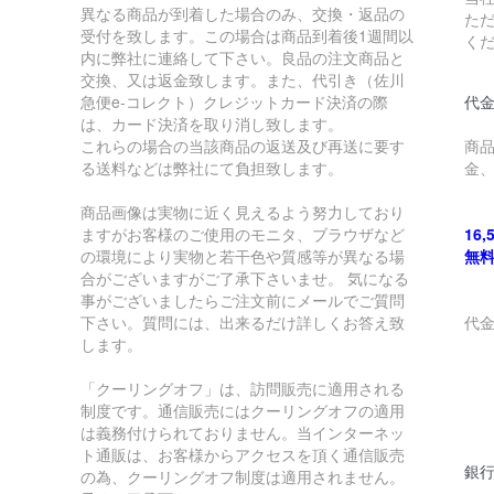
異なる商品が到着した場合のみ、交換・返品の
た
受付を致します。この場合は商品到着後1週間以
く
内に弊社に連絡して下さい。良品の注文商品と
交換、又は返金致します。また、代引き（佐川
急便e-コレクト）クレジットカード決済の際
代金
は、カード決済を取り消し致します。
これらの場合の当該商品の返送及び再送に要す
商
る送料などは弊社にて負担致します。
金
商品画像は実物に近く見えるよう努力しており
ますがお客様のご使用のモニタ、ブラウザなど
16
の環境により実物と若干色や質感等が異なる場
無
合がございますがご了承下さいませ。 気になる
事がございましたらご注文前にメールでご質問
下さい。質問には、出来るだけ詳しくお答え致
代
します。
￥
「クーリングオフ」は、訪問販売に適用される
制度です。通信販売にはクーリングオフの適用
￥
は義務付けられておりません。当インターネッ
ト通販は、お客様からアクセスを頂く通信販売
銀
の為、クーリングオフ制度は適用されません。