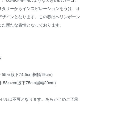
。USMC-M-44のような大きめのカーゴ、
リタリーからインスピレーションをうけ、オ
デザインとなります。この春はヘリンボーン
また新たな表情となっております。
N
55㎝股下74.5cm裾幅19cm)
ト58㎝cm股下75cm裾幅20cm)
ンセルは不可となります。あらかじめご了承