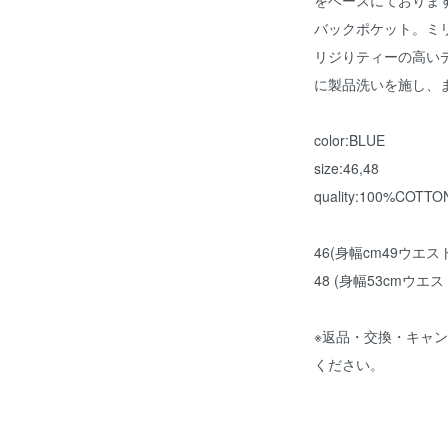
をベースにております
バックポケット。ミ
リジりティーの高い
に製品洗いを施し、
color:BLUE
size:46,48
quality:100%COTTO
46(身幅cm49ウエスト
48 (身幅53cmウエス
※返品・交換・キャ
ください。