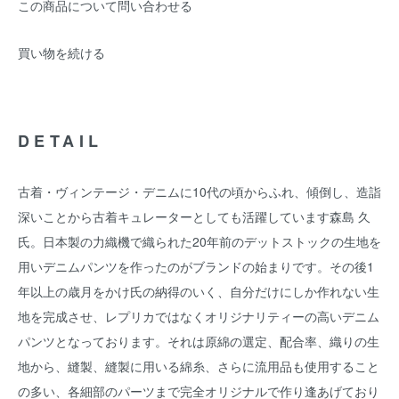
この商品について問い合わせる
買い物を続ける
DETAIL
古着・ヴィンテージ・デニムに10代の頃からふれ、傾倒し、造詣
深いことから古着キュレーターとしても活躍しています森島 久
氏。日本製の力織機で織られた20年前のデットストックの生地を
用いデニムパンツを作ったのがブランドの始まりです。その後1
年以上の歳月をかけ氏の納得のいく、自分だけにしか作れない生
地を完成させ、レプリカではなくオリジナリティーの高いデニム
パンツとなっております。それは原綿の選定、配合率、織りの生
地から、縫製、縫製に用いる綿糸、さらに流用品も使用すること
の多い、各細部のパーツまで完全オリジナルで作り逢あげており