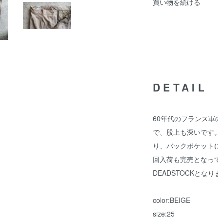
買い物を続ける
DETAIL
60年代のフランス
で、股上も深いです
り、バックポケット
回入荷も完売となっ
DEADSTOCKとな
color:BEIGE
size:25