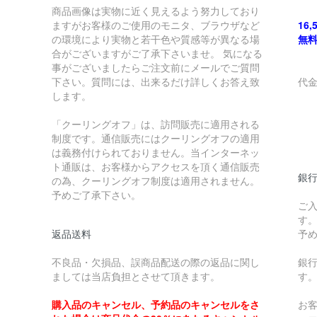
商品画像は実物に近く見えるよう努力しており
ますがお客様のご使用のモニタ、ブラウザなど
16
の環境により実物と若干色や質感等が異なる場
無
合がございますがご了承下さいませ。 気になる
事がございましたらご注文前にメールでご質問
下さい。質問には、出来るだけ詳しくお答え致
代
します。
￥
「クーリングオフ」は、訪問販売に適用される
制度です。通信販売にはクーリングオフの適用
￥
は義務付けられておりません。当インターネッ
ト通販は、お客様からアクセスを頂く通信販売
銀
の為、クーリングオフ制度は適用されません。
予めご了承下さい。
ご
す
返品送料
予
不良品・欠損品、誤商品配送の際の返品に関し
銀
ましては当店負担とさせて頂きます。
す
購入品のキャンセル、予約品のキャンセルをさ
お