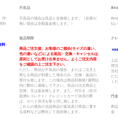
不良品
Ama
、沖
不良品の場合は良品と交換致します。（在庫が
Am
00
無い場合は全額返金致します。）
払
返品期限
ク
数料
商品ご注文後、お客様のご都合(サイズの違い、
色の違いなど)による返品・交換・キャンセルは
原則としてお受け出来ません。よくご注文内容
上
をご確認の上ご注文下さい。
用
ただし、商品が不良品の場合、またはご注文と
当
異なる商品が到着した場合のみ、交換・返品の
た
受付を致します。この場合は商品到着後1週間以
く
内に弊社に連絡して下さい。良品の注文商品と
交換、又は返金致します。また、代引き（佐川
急便e-コレクト）クレジットカード決済の際
代金
は、カード決済を取り消し致します。
これらの場合の当該商品の返送及び再送に要す
商
る送料などは弊社にて負担致します。
金